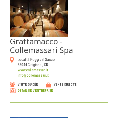
Grattamacco -
Collemassari Spa
Località Poggi del Sacco
58044
Cinigiano
,
GR
www.collemassari.it
info@collemassari.it
VISITE GUIDÉE
VENTE DIRECTE
DETAIL DE L'ENTREPRISE