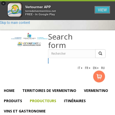
×
Vertourmer APP
VIEW
terredelvermentino.net
FREE - In Google Play
Skip to main content
Search
form
Rechercher
IT
FR
EN
RU
HOME
TERRITOIRES DE VERMENTINO
VERMENTINO
PRODUITS
PRODUCTEURS
ITINÉRAIRES
VINS ET GASTRONOMIE