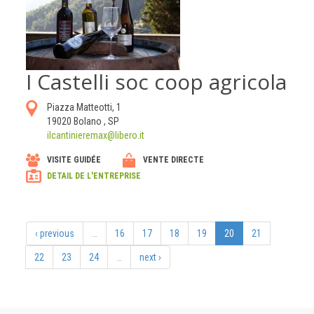
I Castelli soc coop agricola
Piazza Matteotti, 1
19020
Bolano
,
SP
ilcantinieremax@libero.it
VISITE GUIDÉE
VENTE DIRECTE
DETAIL DE L'ENTREPRISE
‹ previous
…
16
17
18
19
20
21
22
23
24
…
next ›