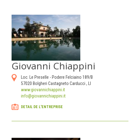
Giovanni Chiappini
Loc. Le Preselle - Podere Felciaino 189/B
57020
Bolgheri Castagneto Carducci
,
LI
www.giovannichiappini.it
info@giovannichiappini.it
DETAIL DE L'ENTREPRISE