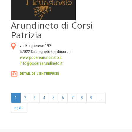
Arundineto di Corsi
Patrizia
via Bolgherese 192
57022
Castagneto Carducci
,
LI
www.poderearundineto.it
info@poderearundineto.it
DETAIL DE L'ENTREPRISE
1
2
3
4
5
6
7
8
9
…
next ›