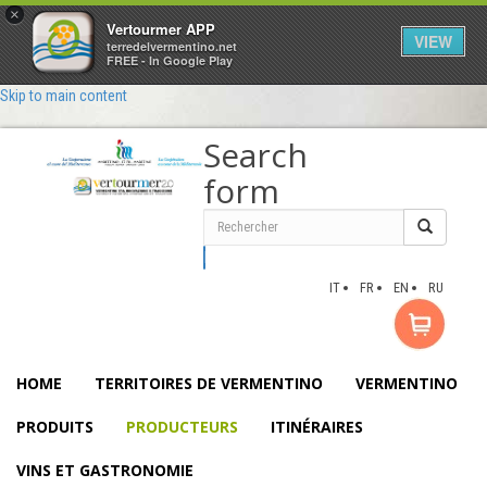
×
Vertourmer APP
VIEW
terredelvermentino.net
FREE - In Google Play
Skip to main content
Search
form
Rechercher
IT
FR
EN
RU
HOME
TERRITOIRES DE VERMENTINO
VERMENTINO
PRODUITS
PRODUCTEURS
ITINÉRAIRES
VINS ET GASTRONOMIE