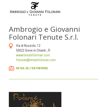
Ambrogio e Giovanni
Folonari Tenute S.r.l.
Via di Nozzole, 12
50022
Greve in Chianti
,
FI
www.tenutefolonari.com
folonari@tenutefolonari.com
DETAIL DE L'ENTREPRISE