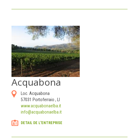
Acquabona
Loc. Acquabona
57031
Portoferraio
,
LI
www.acquabonaelba.it
info@acquabonaelba.it
DETAIL DE L'ENTREPRISE