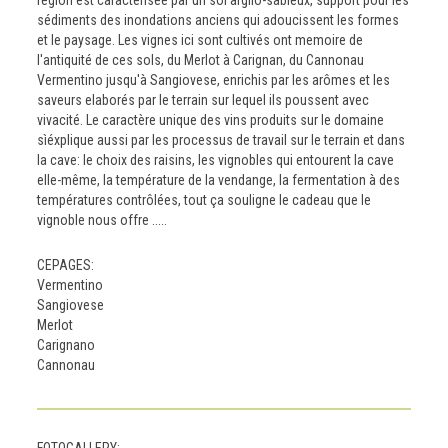
region est caracterisée par un sol argilo-sableux, support pour les
sédiments des inondations anciens qui adoucissent les formes
et le paysage. Les vignes ici sont cultivés ont memoire de
l'antiquité de ces sols, du Merlot à Carignan, du Cannonau
Vermentino jusqu'à Sangiovese, enrichis par les arômes et les
saveurs elaborés par le terrain sur lequel ils poussent avec
vivacité. Le caractère unique des vins produits sur le domaine
sìéxplique aussi par les processus de travail sur le terrain et dans
la cave: le choix des raisins, les vignobles qui entourent la cave
elle-même, la température de la vendange, la fermentation à des
températures contrôlées, tout ça souligne le cadeau que le
vignoble nous offre .....
CEPAGES:
Vermentino
Sangiovese
Merlot
Carignano
Cannonau