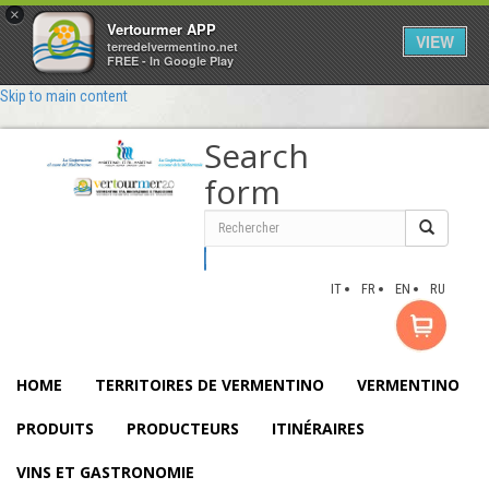
×
Vertourmer APP
VIEW
terredelvermentino.net
FREE - In Google Play
Skip to main content
Search
form
Rechercher
IT
FR
EN
RU
HOME
TERRITOIRES DE VERMENTINO
VERMENTINO
PRODUITS
PRODUCTEURS
ITINÉRAIRES
VINS ET GASTRONOMIE