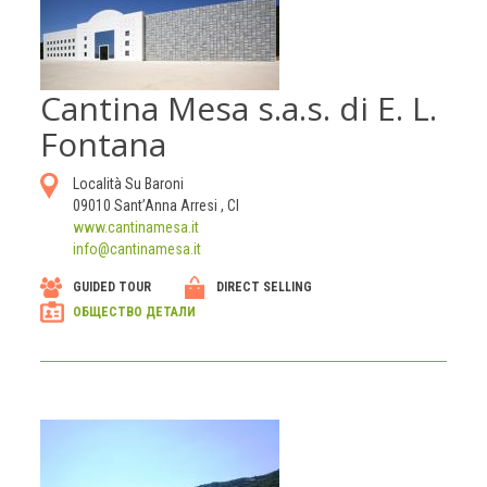
Cantina Mesa s.a.s. di E. L.
Fontana
Località Su Baroni
09010
Sant’Anna Arresi
,
CI
www.cantinamesa.it
info@cantinamesa.it
GUIDED TOUR
DIRECT SELLING
ОБЩЕСТВО ДЕТАЛИ