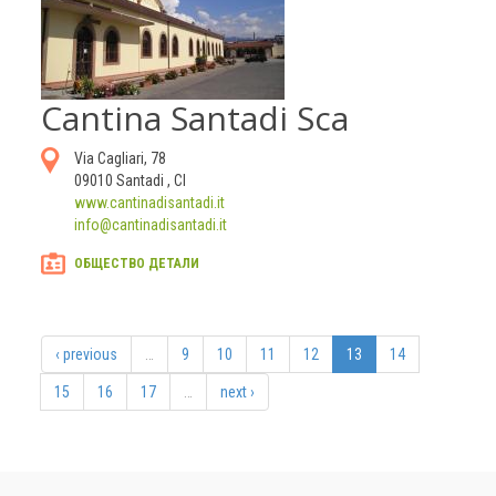
Cantina Santadi Sca
Via Cagliari, 78
09010
Santadi
,
CI
www.cantinadisantadi.it
info@cantinadisantadi.it
ОБЩЕСТВО ДЕТАЛИ
‹ previous
…
9
10
11
12
13
14
15
16
17
…
next ›