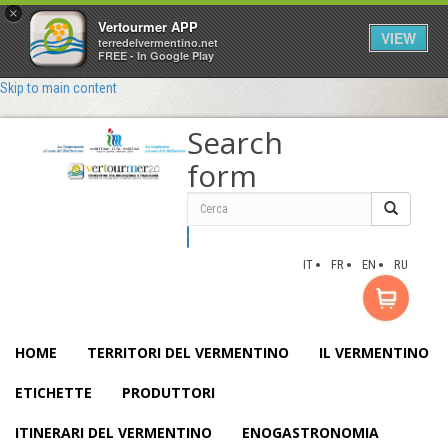
×
Vertourmer APP
VIEW
terredelvermentino.net
FREE - In Google Play
Skip to main content
Search
form
Cerca
IT
FR
EN
RU
HOME
TERRITORI DEL VERMENTINO
IL VERMENTINO
ETICHETTE
PRODUTTORI
ITINERARI DEL VERMENTINO
ENOGASTRONOMIA