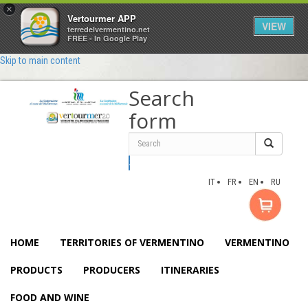
×
Vertourmer APP
VIEW
terredelvermentino.net
FREE - In Google Play
Skip to main content
Search
form
Search
IT
FR
EN
RU
HOME
TERRITORIES OF VERMENTINO
VERMENTINO
PRODUCTS
PRODUCERS
ITINERARIES
FOOD AND WINE