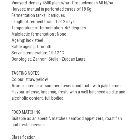
Vineyard: density 4500 plants/ha - Productivness 60 hl/ha
Harvest: manual in perforated cases of 18 Kg
Fermentation tanks : barriques
Length of fermentation : 10-12 days
Temperature of fermentation: 4/6 degrees
Malolactic fermentation : None
Ageing: inox steel
Bottle ageing: 1 month
Serving temperature: 10-12 °C
Oenologist: Zannoni Stella - Zuddas Laura
TASTING NOTES:
Colour: straw yellow
Aroma: intense of summer flowers and fruits with pale berries
Flavour: intense, lingering, fresh, with a well balanced acidity and
alcoholic content, full bodied.
FOOD MATCHING:
Suitable as an aperitif, matches seafood appetizers, roast fish
and fresh cheeses.
Classification: