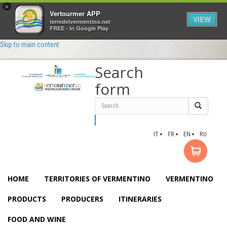
×
Vertourmer APP
VIEW
terredelvermentino.net
FREE - In Google Play
Skip to main content
Search
form
Search
IT
FR
EN
RU
HOME
TERRITORIES OF VERMENTINO
VERMENTINO
PRODUCTS
PRODUCERS
ITINERARIES
FOOD AND WINE